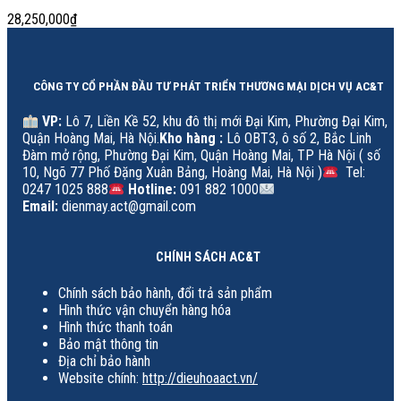
28,250,000
₫
CÔNG TY CỔ PHẦN ĐẦU TƯ PHÁT TRIỂN THƯƠNG MẠI DỊCH VỤ AC&T
VP:
Lô 7, Liền Kề 52, khu đô thị mới Đại Kim, Phường Đại Kim,
Quận Hoàng Mai, Hà Nội.
Kho hàng :
Lô OBT3, ô số 2, Bắc Linh
Đàm mở rộng, Phường Đại Kim, Quận Hoàng Mai, TP Hà Nội ( số
10, Ngõ 77 Phố Đặng Xuân Bảng, Hoàng Mai, Hà Nội )
Tel:
0247 1025 888
Hotline:
091 882 1000
Email:
dienmay.act@gmail.com
CHÍNH SÁCH AC&T
Chính sách bảo hành, đổi trả sản phẩm
Hình thức vận chuyển hàng hóa
Hình thức thanh toán
Bảo mật thông tin
Địa chỉ bảo hành
Website chính:
http://dieuhoaact.vn/