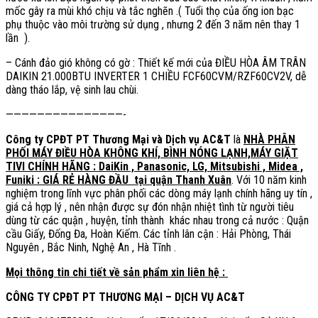
mốc gây ra mùi khó chịu và tắc nghẽn .( Tuổi thọ của ống ion bạc
phụ thuộc vào môi trường sử dụng , nhưng 2 đến 3 năm nên thay 1
lần ).
– Cánh đảo gió không có gờ : Thiết kế mới của ĐIỀU HÒA ÂM TRÂN
DAIKIN 21.000BTU INVERTER 1 CHIỀU FCF60CVM/RZF60CV2V, dễ
dàng tháo lắp, vệ sinh lau chùi.
———————————————-
Công ty CPĐT PT Thương Mại và Dịch vụ AC&T
là
NHÀ PHÂN
PHỐI MÁY ĐIỀU HÒA KHÔNG KHÍ, BÌNH NÓNG LẠNH,MÁY GIẶT
TIVI CHÍNH HÃNG : DaiKin , Panasonic, LG, Mitsubishi , Midea ,
Funiki : GIÁ RẺ HÀNG ĐẦU tại quận Thanh Xuân
. Với 10 năm kinh
nghiệm trong lĩnh vực phân phối các dòng máy lạnh chính hãng uy tín ,
giá cả hợp lý , nên nhận được sự đón nhận nhiệt tình từ người tiêu
dùng từ các quận , huyện, tỉnh thành khác nhau trong cả nước : Quận
cầu Giấy, Đống Đa, Hoàn Kiếm. Các tỉnh lân cận : Hải Phòng, Thái
Nguyên , Bắc Ninh, Nghệ An , Hà Tĩnh .
Mọi thông tin chi tiết về sản phẩm xin liên hệ :
CÔNG TY CPĐT PT THƯƠNG MẠI – DỊCH VỤ AC&T