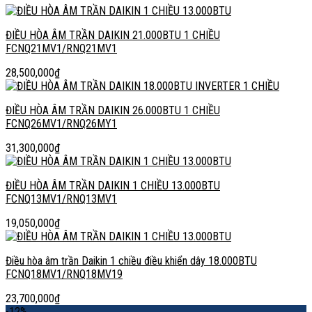
ĐIỀU HÒA ÂM TRẦN DAIKIN 21.000BTU 1 CHIỀU
FCNQ21MV1/RNQ21MV1
28,500,000
₫
ĐIỀU HÒA ÂM TRẦN DAIKIN 26.000BTU 1 CHIỀU
FCNQ26MV1/RNQ26MY1
31,300,000
₫
ĐIỀU HÒA ÂM TRẦN DAIKIN 1 CHIỀU 13.000BTU
FCNQ13MV1/RNQ13MV1
19,050,000
₫
Điều hòa âm trần Daikin 1 chiều điều khiển dây 18.000BTU
FCNQ18MV1/RNQ18MV19
23,700,000
₫
-12%