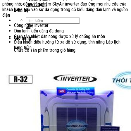
phòng nhỏ, dòng sản phẩm SkyAir inverter đáp ứng mọi nhu cầu của
Tuyển dụng
khách hàng nhờ vào sự đa dạng trong cả kiểu dáng dàn lạnh và nguồn
Liên hệ
điện
Tìm
Công nghệ inverter
kiếm:
Dàn lạnh kiểu dáng đa dạng
Cánh tản nhiệt dàn nóng được xử lý chống ăn mòn
Giỏ hàng
Điều khiển điều hướng từ xa dễ sử dụng, tính năng Lập lịch
hàng tuần
Chưa có sản phẩm trong giỏ hàng.