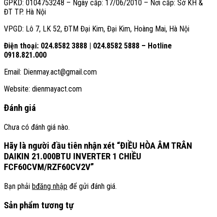
GPKD: 0104753248 – Ngày cấp: 17/06/2010 – Nơi cấp: Sở KH &
ĐT TP. Hà Nội
VPGD: Lô 7, LK 52, ĐTM Đại Kim, Đại Kim, Hoàng Mai, Hà Nội
Điện thoại: 024.8582 3888 | 024.8582 5888 – Hotline
0918.821.000
Email: Dienmay.act@gmail.com
Website: dienmayact.com
Đánh giá
Chưa có đánh giá nào.
Hãy là người đầu tiên nhận xét “ĐIỀU HÒA ÂM TRÂN
DAIKIN 21.000BTU INVERTER 1 CHIỀU
FCF60CVM/RZF60CV2V”
Bạn phải
bđăng nhập
để gửi đánh giá.
Sản phẩm tương tự