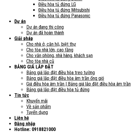
Điều hòa tủ đứng LG
Điều hòa tủ đứng Mitsubishi
Điều hòa tủ đứng Panasonic
Dự án
Dự án đang thi công
Dự án đã hoàn thành
Giải pháp
Cho nhà ở, căn hộ, biệt thự
Cho tòa nhà lớn, cao tầng
Cho văn phòng, nhà hàng, khách sạn
Cho tòa nhà cũ
BẢNG GIÁ LẮP ĐẶT
Bảng giá lắp đặt điều hòa treo tường
Bảng giá lắp đặt điều hòa âm trần ống gió
Giá điều hòa âm trần | Bảng giá lắp đặt điều hòa âm trần
Bảng giá lắp đặt điều hòa tủ đứng
Tin tức
Khuyến mãi
Về sản phẩm
Tuyển dụng
Liên hệ
Đăng nhập
Hotline: 0918821000