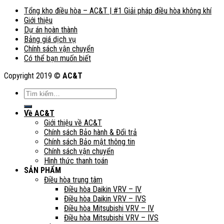
Tổng kho điều hòa – AC&T | #1 Giải pháp điều hòa không khí
Giới thiệu
Dự án hoàn thành
Bảng giá dịch vụ
Chính sách vận chuyển
Có thể bạn muốn biết
Copyright 2019 ©
AC&T
Tìm
kiếm:
Về AC&T
Giới thiệu về AC&T
Chính sách Bảo hành & Đổi trả
Chính sách Bảo mật thông tin
Chính sách vận chuyển
Hình thức thanh toán
SẢN PHẨM
Điều hòa trung tâm
Điều hòa Daikin VRV – IV
Điều hòa Daikin VRV – IVS
Điều hòa Mitsubishi VRV – IV
Điều hòa Mitsubishi VRV – IVS