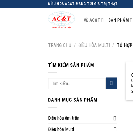
Skip
ĐIỀU HÒA AC&T MANG TỚI GIÁ TRỊ THẬT
to
content
VỀ AC&T
SẢN PHẨM
TRANG CHỦ
/
ĐIỀU HÒA MULTI
/
TỔ HỢP 
TÌM KIẾM SẢN PHẨM
C
Tìm
kiếm:
2
DANH MỤC SẢN PHẨM
Điều hòa âm trần
Điều hòa Multi