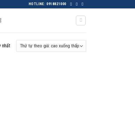
HOTLINE: 0918821000
Ệ
y nhất