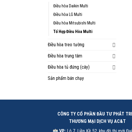
Điều hòa Daikin Multi
Điều hòa LG Multi
Điều hòa Mitsubishi Multi
Tổ Hợp Điều Hòa Multi
Điều hòa treo tường
Điều hòa trung tâm
Điều hòa tủ đứng (cây)
Sản phẩm bán chạy
CÔNG TY CỔ PHẦN ĐẦU TƯ PHÁT TR
THƯƠNG MẠI DỊCH VỤ AC&T
VP:
Lô 7, Liền Kề 52, khu đô thị mới Đạ