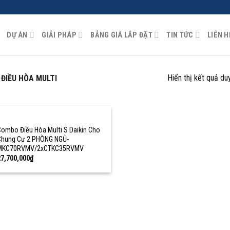
DỰ ÁN
GIẢI PHÁP
BẢNG GIÁ LẮP ĐẶT
TIN TỨC
LIÊN H
Hiển thị kết quả du
ĐIỀU HÒA MULTI
ombo Điều Hòa Multi S Daikin Cho
Chung Cư 2 PHÒNG NGỦ-
MKC70RVMV/2xCTKC35RVMV
7,700,000
₫