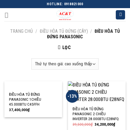
Skip
HOTLINE: 0918821000
to
content
TRANG CHỦ
/
ĐIỀU HÒA TỦ ĐỨNG (CÂY)
/
ĐIỀU HÒA TỦ
ĐỨNG PANASONIC
LỌC
ĐIỀU HÒA TỦ ĐỨNG
-13%
PANASONIC 1CHIỀU
45.000BTU C45FFH
ĐIỀU HÒA TỦ ĐỨNG
37,400,000
₫
PANASONIC 2 CHIỀU
INVERTER 28.000BTU E28NFQ
39,500,000
₫
34,200,000
₫