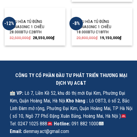
ĐIỀU HÒA TỦ ĐỨNG
ĐIỀU HÒA TỦ ĐỨNG
-12%
-8%
PANASONIC 1 CHIỀU
PANASONIC 1 CHIỀU
28.000BTU C28FFH
18.000BTU C18FFH
32,500,000
₫
28,550,000
₫
20,800,000
₫
19,150,000
₫
CÔNG TY CỔ PHẦN ĐẦU TƯ PHÁT TRIỂN THƯƠNG MẠI
DỊCH VỤ AC&T
VP:
Lô 7, Liền Kề 52, khu đô thị mới Đại Kim, Phường Đại
Kim, Quận Hoàng Mai, Hà Nội.
Kho hàng :
Lô OBT3, ô số 2, Bắc
Linh Đàm mở rộng, Phường Đại Kim, Quận Hoàng Mai, TP Hà Nội
( số 10, Ngõ 77 Phố Đặng Xuân Bảng, Hoàng Mai, Hà Nội )
Tel: 0247 1025 888
Hotline:
091 882 1000
Email:
dienmay.act@gmail.com