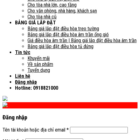
Cho tòa nhà lớn, cao tầng
Cho văn phòng, nhà hàng, khách sạn
Cho tòa nhà cũ
BẢNG GIÁ LẮP ĐẶT
Bảng giá lắp đặt điều hòa treo tường
Bảng giá lắp đặt điều hòa âm trần ống gió
Giá điều hòa âm trần | Bảng giá lắp đặt điều hòa âm trần
Bảng giá lắp đặt điều hòa tủ đứng
Tin tức
Khuyến mãi
Về sản phẩm
Tuyển dụng
Liên hệ
Đăng nhập
Hotline: 0918821000
Đăng nhập
Tên tài khoản hoặc địa chỉ email
*