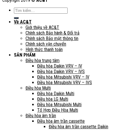
Copyright 2019 ©
AC&T
Tìm
kiếm:
Về AC&T
Giới thiệu về AC&T
Chính sách Bảo hành & Đổi trả
Chính sách Bảo mật thông tin
Chính sách vận chuyển
Hình thức thanh toán
SẢN PHẨM
Điều hòa trung tâm
Điều hòa Daikin VRV – IV
Điều hòa Daikin VRV – IVS
Điều hòa Mitsubishi VRV – IV
Điều hòa Mitsubishi VRV – IVS
Điều hòa Multi
Điều hòa Daikin Multi
Điều hòa LG Multi
Điều hòa Mitsubishi Multi
Tổ Hợp Điều Hòa Multi
Điều hòa âm trần
Điều hòa âm trần cassette
Điều hòa âm trần cassette Daikin