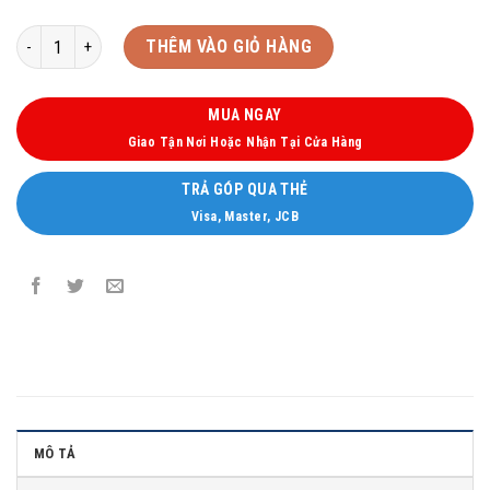
ĐIỀU HÒA MITSUBISHI HEAVY NỐI ỐNG GIÓ 24.000BTU 2 CHIỀU INVERT
THÊM VÀO GIỎ HÀNG
MUA NGAY
Giao Tận Nơi Hoặc Nhận Tại Cửa Hàng
TRẢ GÓP QUA THẺ
Visa, Master, JCB
MÔ TẢ