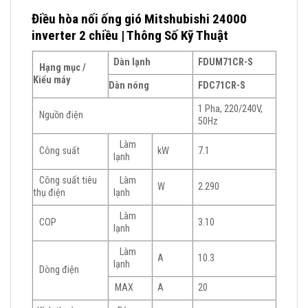
Điều hòa nối ống gió Mitshubishi 24000
inverter 2 chiều | Thông Số Kỹ Thuật
Dàn lạnh
FDUM71CR-S
Hạng mục /
Kiểu máy
Dàn nóng
FDC71CR-S
1 Pha, 220/240V,
Nguồn điện
50Hz
Làm
Công suất
kW
7.1
lạnh
Công suất tiêu
Làm
W
2.290
thụ điện
lạnh
Làm
COP
3.10
lạnh
Làm
A
10.3
lạnh
Dòng điện
MAX
A
20