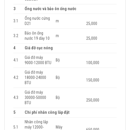
3
Ống nước và bảo ôn ống nước
Ống nước cứng
3.1
m
D21
25,000
Bảo ôn ống
3.2
m
nước 19 dày 10
25,000
4
Giá đỡ cục nóng
Giá đỡ máy
4.1
Bộ
9000-12000 BTU
100,000
Giá đỡ máy
4.2
18000-24000
Bộ
150,000
BTU
Giá đỡ máy
4.3
30000-50000
Bộ
250,000
BTU
5
Chi phí nhân công lắp đặt
Nhân công lắp
5.1
máy 12000-
Máy
650,000