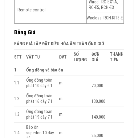
Wired : RC-EX1A,
RC-E5, RCH-E3
Remote control
Wireless: RCN-KIT3-E
Bảng Giá
BẢNG GIÁ LẮP ĐẶT ĐIỀU HÒA ÂM TRẦN ỐNG GIÓ
SỐ
ĐƠN
THÀNH
STT
VẬT TƯ
ĐVT
LƯỢNG
GIÁ
TIỀN
1
Ống đồng và bảo ôn
Ống đồng toàn
1.1
m
phát 10 dày 6.1
70,000
Ống đồng toàn
1.2
m
phát 16 dày 7.1
130,000
Ống đồng toàn
1.3
m
phát 19 dày 7.1
140,000
Bảo ôn
1.4
superlon 10 dày
m
25,000