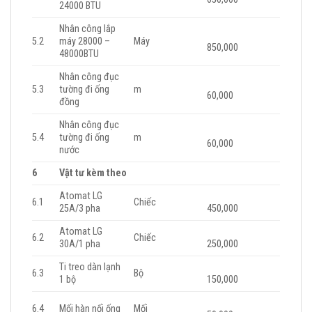
24000 BTU
Nhân công lắp
5.2
máy 28000 –
Máy
850,000
48000BTU
Nhân công đục
5.3
tường đi ống
m
60,000
đồng
Nhân công đục
5.4
tường đi ống
m
60,000
nước
6
Vật tư kèm theo
Atomat LG
6.1
Chiếc
25A/3 pha
450,000
Atomat LG
6.2
Chiếc
30A/1 pha
250,000
Ti treo dàn lạnh
6.3
Bộ
1 bộ
150,000
6.4
Mối hàn nối ống
Mối