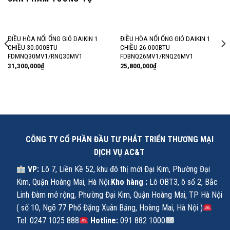
ĐIỀU HÒA NỐI ỐNG GIÓ DAIKIN 1
ĐIỀU HÒA NỐI ỐNG GIÓ DAIKIN 1
CHIỀU 30.000BTU
CHIỀU 26.000BTU
FDMNQ30MV1/RNQ30MV1
FDBNQ26MV1/RNQ26MV1
31,300,000
₫
25,800,000
₫
CÔNG TY CỔ PHẦN ĐẦU TƯ PHÁT TRIỂN THƯƠNG MẠI
DỊCH VỤ AC&T
VP:
Lô 7, Liền Kề 52, khu đô thị mới Đại Kim, Phường Đại
Kim, Quận Hoàng Mai, Hà Nội.
Kho hàng :
Lô OBT3, ô số 2, Bắc
Linh Đàm mở rộng, Phường Đại Kim, Quận Hoàng Mai, TP Hà Nội
( số 10, Ngõ 77 Phố Đặng Xuân Bảng, Hoàng Mai, Hà Nội )
Tel: 0247 1025 888
Hotline:
091 882 1000