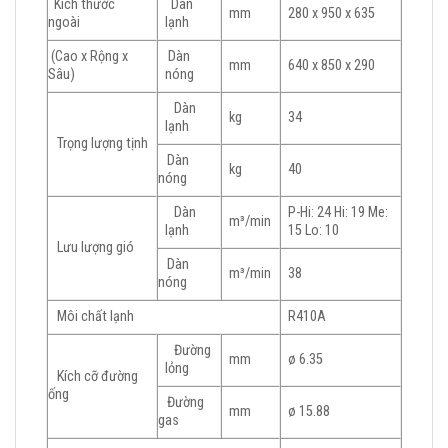
Kích thước
Dàn
mm
280 x 950 x 635
ngoài
lạnh
(Cao x Rộng x
Dàn
mm
640 x 850 x 290
Sâu)
nóng
Dàn
kg
34
lạnh
Trọng lượng tịnh
Dàn
kg
40
nóng
Dàn
P-Hi: 24 Hi: 19 Me:
m³/min
lạnh
15 Lo: 10
Lưu lượng gió
Dàn
m³/min
38
nóng
Môi chất lạnh
R410A
Đường
mm
ø 6.35
lỏng
Kích cỡ đường
ống
Đường
mm
ø 15.88
gas