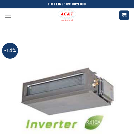
Skip
HOTLINE: 0918821000
to
content
-14%