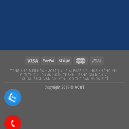
TỔNG KHO ĐIỀU HÒA – AC&T | #1 GIẢI PHÁP ĐIỀU HÒA KHÔNG KHÍ
GIỚI THIỆU
DỰ ÁN HOÀN THÀNH
BẢNG GIÁ DỊCH VỤ
CHÍNH SÁCH VẬN CHUYỂN
CÓ THỂ BẠN MUỐN BIẾT
Copyright 2019 ©
AC&T