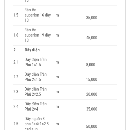
13
Bảo ôn
1.5
superlon 16 dày
m
35,000
13
Bảo ôn
1.6
superlon 19 dày
m
45,000
13
2
Dây điện
Dây điện Trần
2.1
m
Phú 1×1.5
8,000
Dây điện Trần
2.2
m
Phú 2×1.5
15,000
Dây điện Trần
2.3
m
Phú 2×2.5
20,000
Dây điện Trần
2.4
m
Phú 2×4
35,000
Dây nguồn 3
2.5
pha 3×4+1×2.5
m
50,000
cadisun