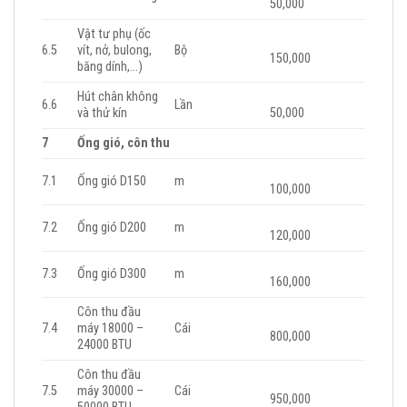
50,000
Vật tư phụ (ốc
6.5
vít, nở, bulong,
Bộ
150,000
băng dính,…)
Hút chân không
6.6
Lần
và thử kín
50,000
7
Ống gió, côn thu
7.1
Ống gió D150
m
100,000
7.2
Ống gió D200
m
120,000
7.3
Ống gió D300
m
160,000
Côn thu đầu
7.4
máy 18000 –
Cái
800,000
24000 BTU
Côn thu đầu
7.5
máy 30000 –
Cái
950,000