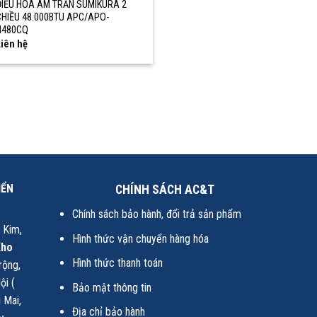
ĐIỀU HÒA ÂM TRẦN SUMIKURA 2
CHIỀU 48.000BTU APC/APO-
H480CQ
iên hệ
IỂN
CHÍNH SÁCH AC&T
Chính sách bảo hành, đổi trả sản phẩm
i Kim,
Hình thức vận chuyển hàng hóa
Kho
Hình thức thanh toán
rộng,
ội (
Bảo mật thông tin
 Mai,
Địa chỉ bảo hành