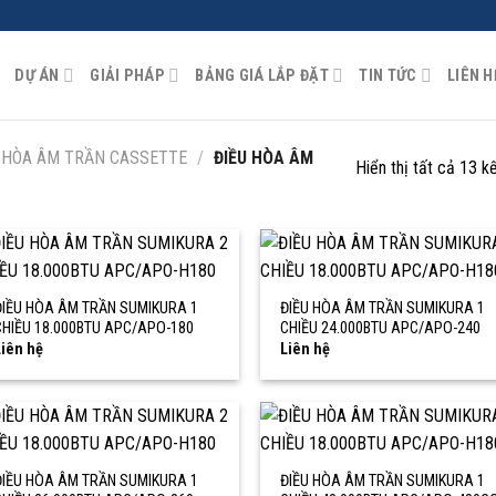
DỰ ÁN
GIẢI PHÁP
BẢNG GIÁ LẮP ĐẶT
TIN TỨC
LIÊN H
 HÒA ÂM TRẦN CASSETTE
/
ĐIỀU HÒA ÂM
Hiển thị tất cả 13 k
ĐIỀU HÒA ÂM TRẦN SUMIKURA 1
ĐIỀU HÒA ÂM TRẦN SUMIKURA 1
CHIỀU 18.000BTU APC/APO-180
CHIỀU 24.000BTU APC/APO-240
iên hệ
Liên hệ
ĐIỀU HÒA ÂM TRẦN SUMIKURA 1
ĐIỀU HÒA ÂM TRẦN SUMIKURA 1