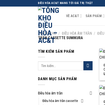
Skip
ĐIỀU HÒA AC&T MANG TỚI GIÁ TRỊ THẬT
to
content
VỀ AC&T
SẢN PHẨM
TRANG CHỦ
/
ĐIỀU HÒA ÂM TRẦN
/
ĐIỀU
TRẦN CASSETTE SUMIKURA
TÌM KIẾM SẢN PHẨM
Tìm
kiếm:
L
DANH MỤC SẢN PHẨM
Điều hòa âm trần
Điều hòa âm trần cassette