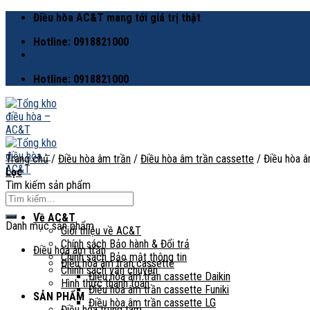
Skip
Điều hòa AC&T mang tới giá trị thật
to
Hotline: 0918821000
content
Hotline: 0918821000
Trang chủ
/
Điều hòa âm trần
/
Điều hòa âm trần cassette
/
Điều hòa â
Lọc
Tìm kiếm sản phẩm
Tìm
kiếm:
Về AC&T
Danh mục sản phẩm
Giới thiệu về AC&T
Chính sách Bảo hành & Đổi trả
Điều hòa âm trần
Chính sách Bảo mật thông tin
Điều hòa âm trần cassette
Chính sách vận chuyển
Điều hòa âm trần cassette Daikin
Hình thức thanh toán
Điều hòa âm trần cassette Funiki
SẢN PHẨM
Điều hòa âm trần cassette LG
Điều hòa trung tâm