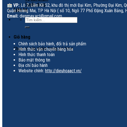
Tuyển dụng
VP:
Lô 7, Liền Kề 52, khu đô thị mới Đại Kim, Phường Đại Kim, 
Liên hệ
Quận Hoàng Mai, TP Hà Nội ( số 10, Ngõ 77 Phố Đặng Xuân Bảng, H
Email:
dienmay.act@gmail.com
Tìm
kiếm:
Giỏ hàng
Chính sách bảo hành, đổi trả sản phẩm
Chưa có sản phẩm trong giỏ hàng.
Hình thức vận chuyển hàng hóa
Hình thức thanh toán
Bảo mật thông tin
Địa chỉ bảo hành
Website chính:
http://dieuhoaact.vn/