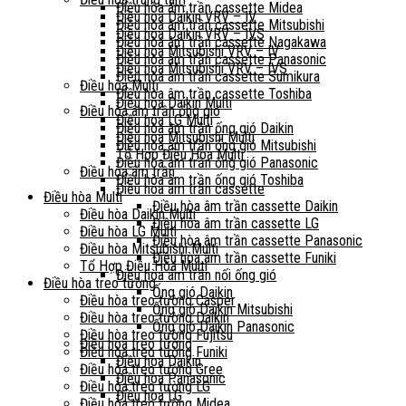
Điều hòa âm trần cassette Midea
Điều hòa Daikin VRV – IV
Điều hòa âm trần cassette Mitsubishi
Điều hòa Daikin VRV – IVS
Điều hòa âm trần cassette Nagakawa
Điều hòa Mitsubishi VRV – IV
Điều hòa âm trần cassette Panasonic
Điều hòa Mitsubishi VRV – IVS
Điều hòa âm trần cassette Sumikura
Điều hòa Multi
Điều hòa âm trần cassette Toshiba
Điều hòa Daikin Multi
Điều hòa âm trần ống gió
Điều hòa LG Multi
Điều hòa âm trần ống gió Daikin
Điều hòa Mitsubishi Multi
Điều hòa âm trần ống gió Mitsubishi
Tổ Hợp Điều Hòa Multi
Điều hòa âm trần ống gió Panasonic
Điều hòa âm trần
Điều hòa âm trần ống gió Toshiba
Điều hòa âm trần cassette
Điều hòa Multi
Điều hòa âm trần cassette Daikin
Điều hòa Daikin Multi
Điều hòa âm trần cassette LG
Điều hòa LG Multi
Điều hòa âm trần cassette Panasonic
Điều hòa Mitsubishi Multi
Điều hòa âm trần cassette Funiki
Tổ Hợp Điều Hòa Multi
Điều hòa âm trần nối ống gió
Điều hòa treo tường
Ống gió Daikin
Điều hòa treo tường Casper
Ống gió Daikin Mitsubishi
Điều hòa treo tường Daikin
Ống gió Daikin Panasonic
Điều hòa treo tường Fujitsu
Điều hòa treo tường
Điều hòa treo tường Funiki
Điều hòa Daikin
Điều hòa treo tường Gree
Điều hòa Panasonic
Điều hòa treo tường LG
Điều hòa LG
Điều hòa treo tường Midea