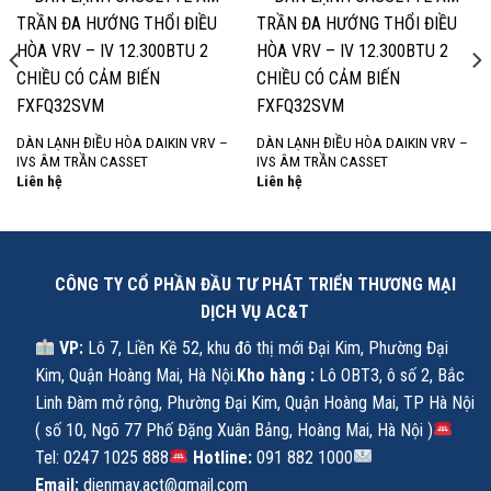
DÀN LẠNH ĐIỀU HÒA DAIKIN VRV –
DÀN LẠNH ĐIỀU HÒA DAIKIN VRV –
IVS ÂM TRẦN CASSET
IVS ÂM TRẦN CASSET
Liên hệ
Liên hệ
CÔNG TY CỔ PHẦN ĐẦU TƯ PHÁT TRIỂN THƯƠNG MẠI
DỊCH VỤ AC&T
VP:
Lô 7, Liền Kề 52, khu đô thị mới Đại Kim, Phường Đại
Kim, Quận Hoàng Mai, Hà Nội.
Kho hàng :
Lô OBT3, ô số 2, Bắc
Linh Đàm mở rộng, Phường Đại Kim, Quận Hoàng Mai, TP Hà Nội
( số 10, Ngõ 77 Phố Đặng Xuân Bảng, Hoàng Mai, Hà Nội )
Tel: 0247 1025 888
Hotline:
091 882 1000
Email:
dienmay.act@gmail.com