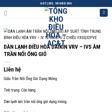
Skip
HOTLINE: 0918821000
to
content
DÀN LẠNH ĐIỀU HÒA DAIKIN VRV – IVS ÂM
TRẦN NỐI ỐNG GIÓ
Liên hệ
Giấu Trần Nối Ống Gió Dạng Mỏng
Tình trạng:
Còn hàng
Dàn lạnh âm trần nối ống gió dạng mỏng