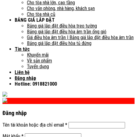
Cho tòa nhà lớn, cao tầng
Cho văn phòng, nhà hàng, khách sạn
Cho tòa nhà cũ
BẢNG GIÁ LẮP ĐẶT
Bảng giá lắp đặt điều hòa treo tường
Bảng giá lắp đặt điều hòa âm trần ống gió
Giá điều hòa âm trần | Bảng giá lắp đặt điều hòa âm trần
Bảng giá lắp đặt điều hòa tủ đứng
Tin tức
Khuyến mãi
Về sản phẩm
Tuyển dụng
Liên hệ
Đăng nhập
Hotline: 0918821000
Đăng nhập
Tên tài khoản hoặc địa chỉ email
*
Mật khẩu
*