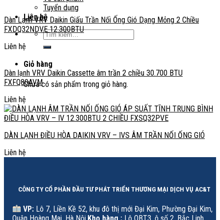
Tuyển dụng
Liên hệ
Dàn Lạnh VRV Daikin Giấu Trần Nối Ống Gió Dạng Mỏng 2 Chiều
FXDQ32NDVE 12.300BTU
Tìm
kiếm:
Liên hệ
Giỏ hàng
Dàn lạnh VRV Daikin Cassette âm trần 2 chiều 30.700 BTU
FXFQ80AVM
Chưa có sản phẩm trong giỏ hàng.
Liên hệ
DÀN LẠNH ĐIỀU HÒA DAIKIN VRV – IVS ÂM TRẦN NỐI ỐNG GIÓ
Liên hệ
CÔNG TY CỔ PHẦN ĐẦU TƯ PHÁT TRIỂN THƯƠNG MẠI DỊCH VỤ AC&T
VP:
Lô 7, Liền Kề 52, khu đô thị mới Đại Kim, Phường Đại Kim,
Quận Hoàng Mai, Hà Nội.
Kho hàng :
Lô OBT3, ô số 2, Bắc Linh