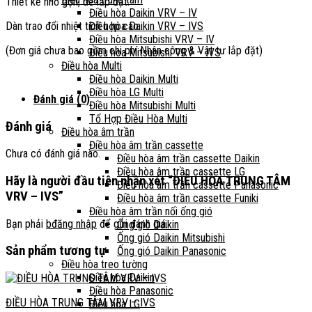
Thiết kế nhỏ gọn, dễ lắp đặt.
Điều hòa Daikin VRV – IV
Dàn trao đổi nhiệt tích hợp cao.
Điều hòa Daikin VRV – IVS
Điều hòa Mitsubishi VRV – IV
(Đơn giá chưa bao gồm chi phí Nhân công & Vật tư lắp đặt)
Điều hòa Mitsubishi VRV – IVS
Điều hòa Multi
Điều hòa Daikin Multi
Điều hòa LG Multi
Đánh giá (0)
Điều hòa Mitsubishi Multi
Tổ Hợp Điều Hòa Multi
Đánh giá
Điều hòa âm trần
Điều hòa âm trần cassette
Chưa có đánh giá nào.
Điều hòa âm trần cassette Daikin
Điều hòa âm trần cassette LG
Hãy là người đầu tiên nhận xét “ĐIỀU HÒA TRUNG TÂM
Điều hòa âm trần cassette Panasonic
VRV – IVS”
Điều hòa âm trần cassette Funiki
Điều hòa âm trần nối ống gió
Bạn phải
bđăng nhập
để gửi đánh giá.
Ống gió Daikin
Ống gió Daikin Mitsubishi
Sản phẩm tương tự
Ống gió Daikin Panasonic
Điều hòa treo tường
Điều hòa Daikin
Điều hòa Panasonic
ĐIỀU HÒA TRUNG TÂM VRV – IVS
Điều hòa LG