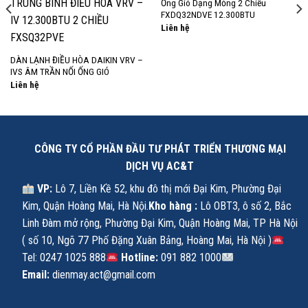
Ống Gió Dạng Mỏng 2 Chiều
FXDQ32NDVE 12.300BTU
Liên hệ
DÀN LẠNH ĐIỀU HÒA DAIKIN VRV –
IVS ÂM TRẦN NỐI ỐNG GIÓ
Liên hệ
CÔNG TY CỔ PHẦN ĐẦU TƯ PHÁT TRIỂN THƯƠNG MẠI
DỊCH VỤ AC&T
VP:
Lô 7, Liền Kề 52, khu đô thị mới Đại Kim, Phường Đại
Kim, Quận Hoàng Mai, Hà Nội.
Kho hàng :
Lô OBT3, ô số 2, Bắc
Linh Đàm mở rộng, Phường Đại Kim, Quận Hoàng Mai, TP Hà Nội
( số 10, Ngõ 77 Phố Đặng Xuân Bảng, Hoàng Mai, Hà Nội )
Tel: 0247 1025 888
Hotline:
091 882 1000
Email:
dienmay.act@gmail.com