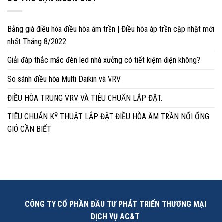
Bảng giá điều hòa điều hòa âm trần | Điều hòa áp trần cập nhật mới
nhất Tháng 8/2022
Giải đáp thắc mắc đèn led nhà xưởng có tiết kiệm điện không?
So sánh điều hòa Multi Daikin và VRV
ĐIỀU HÒA TRUNG VRV VÀ TIÊU CHUẨN LẮP ĐẶT.
TIÊU CHUẨN KỸ THUẬT LẮP ĐẶT ĐIỀU HÒA ÂM TRẦN NỐI ỐNG
GIÓ CẦN BIẾT
CÔNG TY CỔ PHẦN ĐẦU TƯ PHÁT TRIỂN THƯƠNG MẠI
DỊCH VỤ AC&T