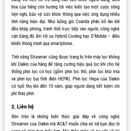
hòa của hãng còn hướng tới việc kiến tạo một cuộc sống
tiện nghi, bảo vệ sức khỏe thông qua việc ứng dụng nhiều
tính năng hiện đại. Như luồng gió Coanda phân bổ làn khí
đều khắp phòng, tránh thổi trực tiếp vào người, công nghệ
cân bằng độ ẩm tối ưu Hybrid Cooling hay D’Mobile – điều
khiển thông minh qua smartphone…
Tính năng Streamer cũng được trang bị trên máy lọc không
khí Daikin của hãng để tăng cường hiệu quả lọc khí cho hệ
thống phin lọc cơ học (gồm phin lọc thô, phin lọc khử mùi
và phin lọc bụi tĩnh điện HEPA). Phin lọc Hepa của Daikin
có tuổi thọ lên đến 10 năm, giúp người dùng tiết kiệm chi
phí thay phin.
2. Liên hệ
Bên trên là những kiến thức giải đáp về công nghệ
Streamer của Daikin mà AC&T muốn chia sẻ tới bạn đọc hi