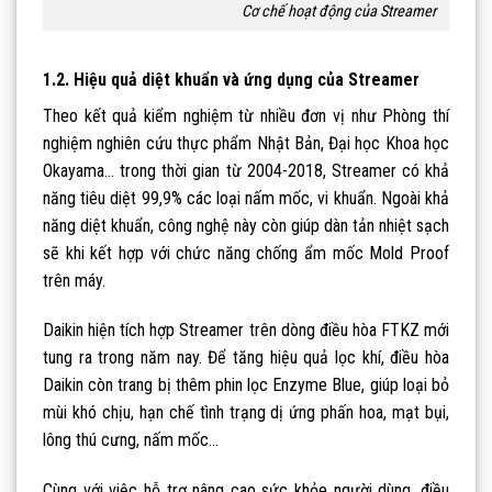
Cơ chế hoạt động của Streamer
1.2. Hiệu quả diệt khuẩn và ứng dụng của Streamer
Theo kết quả kiểm nghiệm từ nhiều đơn vị như Phòng thí
nghiệm nghiên cứu thực phẩm Nhật Bản, Đại học Khoa học
Okayama… trong thời gian từ 2004-2018, Streamer có khả
năng tiêu diệt 99,9% các loại nấm mốc, vi khuẩn. Ngoài khả
năng diệt khuẩn, công nghệ này còn giúp dàn tản nhiệt sạch
sẽ khi kết hợp với chức năng chống ẩm mốc Mold Proof
trên máy.
Daikin hiện tích hợp Streamer trên dòng điều hòa FTKZ mới
tung ra trong năm nay. Để tăng hiệu quả lọc khí, điều hòa
Daikin còn trang bị thêm phin lọc Enzyme Blue, giúp loại bỏ
mùi khó chịu, hạn chế tình trạng dị ứng phấn hoa, mạt bụi,
lông thú cưng, nấm mốc…
Cùng với việc hỗ trợ nâng cao sức khỏe người dùng, điều