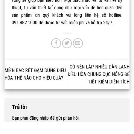
vọng sẽ giúp bạn hiểu hơn. Mọi thắc mắc về tư vấn về kỹ
thuật, tư vấn thiết kế cũng như mọi vấn đề liên quan đến
sản phẩm xin quý khách vui lòng liên hệ số hotline:
091.882.1000 để được tư vấn miễn phí và hỗ trợ 24/7.
CÓ NÊN LẮP NHIỀU DÀN LẠNH
MIỀN BẮC RÉT ĐẬM DÙNG ĐIỀU
ĐIỀU HÒA CHUNG CỤC NÓNG ĐỂ
HÒA THẾ NÀO CHO HIỆU QUẢ?
TIẾT KIỆM DIỆN TÍCH
Trả lời
Bạn phải
đăng nhập
để gửi phản hồi.