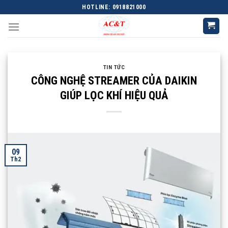
Skip
HOTLINE: 0918821000
to
content
TIN TỨC
CÔNG NGHỆ STREAMER CỦA DAIKIN
GIÚP LỌC KHÍ HIỆU QUẢ
09
Th2