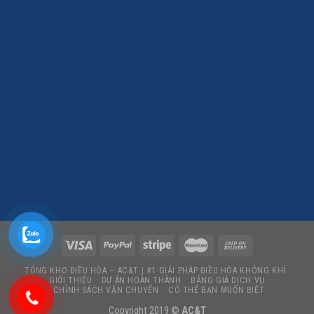
TỔNG KHO ĐIỀU HÒA – AC&T | #1 GIẢI PHÁP ĐIỀU HÒA KHÔNG KHÍ
GIỚI THIỆU
DỰ ÁN HOÀN THÀNH
BẢNG GIÁ DỊCH VỤ
CHÍNH SÁCH VẬN CHUYỂN
CÓ THỂ BẠN MUỐN BIẾT
Copyright 2019 ©
AC&T