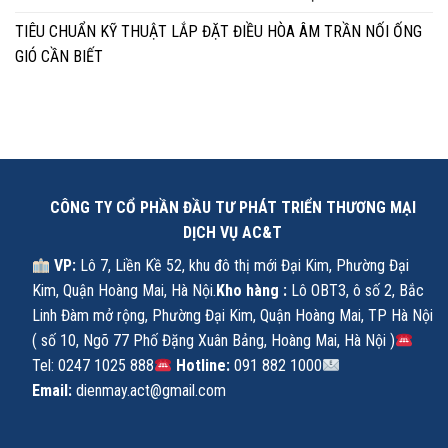
TIÊU CHUẨN KỸ THUẬT LẮP ĐẶT ĐIỀU HÒA ÂM TRẦN NỐI ỐNG
GIÓ CẦN BIẾT
CÔNG TY CỔ PHẦN ĐẦU TƯ PHÁT TRIỂN THƯƠNG MẠI
DỊCH VỤ AC&T
VP:
Lô 7, Liền Kề 52, khu đô thị mới Đại Kim, Phường Đại
Kim, Quận Hoàng Mai, Hà Nội.
Kho hàng :
Lô OBT3, ô số 2, Bắc
Linh Đàm mở rộng, Phường Đại Kim, Quận Hoàng Mai, TP Hà Nội
( số 10, Ngõ 77 Phố Đặng Xuân Bảng, Hoàng Mai, Hà Nội )
Tel: 0247 1025 888
Hotline:
091 882 1000
Email:
dienmay.act@gmail.com