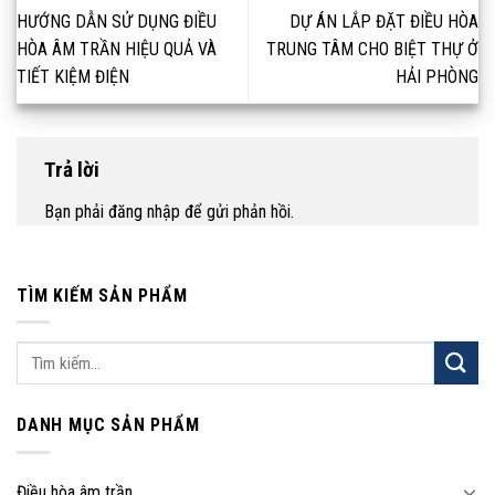
HƯỚNG DẪN SỬ DỤNG ĐIỀU
DỰ ÁN LẮP ĐẶT ĐIỀU HÒA
HÒA ÂM TRẦN HIỆU QUẢ VÀ
TRUNG TÂM CHO BIỆT THỰ Ở
TIẾT KIỆM ĐIỆN
HẢI PHÒNG
Trả lời
Bạn phải
đăng nhập
để gửi phản hồi.
TÌM KIẾM SẢN PHẨM
Tìm
kiếm:
DANH MỤC SẢN PHẨM
Điều hòa âm trần