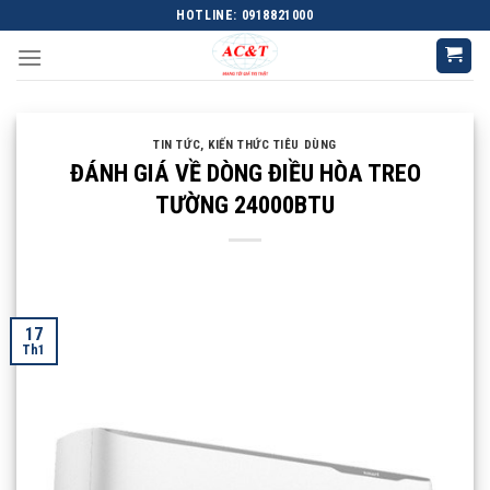
Skip
HOTLINE: 0918821000
to
content
TIN TỨC
,
KIẾN THỨC TIÊU DÙNG
ĐÁNH GIÁ VỀ DÒNG ĐIỀU HÒA TREO
TƯỜNG 24000BTU
17
Th1