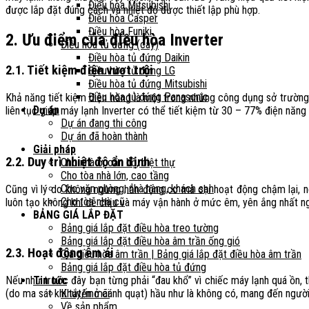
Điều hòa Mitsubishi
được lắp đặt đúng cách và nhiệt độ được thiết lập phù hợp.
Điều hòa Casper
Điều hòa Funiki
2. Ưu điểm của điều hòa Inverter
Điều hòa tủ đứng (cây)
Điều hòa tủ đứng Daikin
2.1. Tiết kiệm điện vượt trội
Điều hòa tủ đứng LG
Điều hòa tủ đứng Mitsubishi
Điều hòa tủ đứng Panasonic
Khả năng tiết kiệm điện năng là một trong những công dụng sở trường nh
Dự án
liên tục giúp máy lạnh Inverter có thể tiết kiệm từ 30 – 77% điện năn
Dự án đang thi công
Dự án đã hoàn thành
Giải pháp
2.2. Duy trì nhiệt độ ổn định
Cho nhà ở, căn hộ, biệt thự
Cho tòa nhà lớn, cao tầng
Cho văn phòng, nhà hàng, khách sạn
Cũng vì lý do không ngừng hẳn động cơ mà chỉ hoạt động chậm lại, nê
Cho tòa nhà cũ
luôn tạo không khí dễ chịu và máy vận hành ở mức êm, yên ắng nhất ng
BẢNG GIÁ LẮP ĐẶT
Bảng giá lắp đặt điều hòa treo tường
Bảng giá lắp đặt điều hòa âm trần ống gió
2.3. Hoạt động êm ái
Giá điều hòa âm trần | Bảng giá lắp đặt điều hòa âm trần
Bảng giá lắp đặt điều hòa tủ đứng
Tin tức
Nếu như trước đây bạn từng phải “đau khổ” vì chiếc máy lạnh quá ồn, 
Khuyến mãi
(do ma sát khi tắt/mở cánh quạt) hầu như là không có, mang đến người
Về sản phẩm