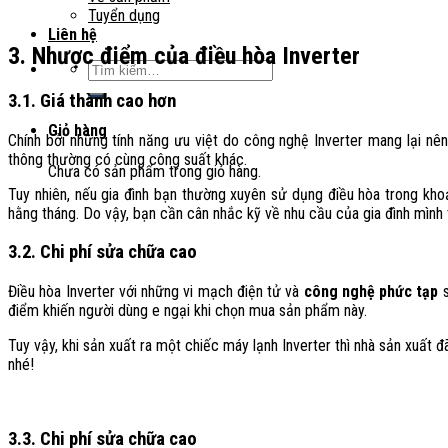
Tuyển dụng
Liên hệ
3. Nhược điểm của điều hòa Inverter
Tìm
kiếm:
3.1. Giá thành cao hơn
Giỏ hàng
Chính bởi những tính năng ưu việt do công nghệ Inverter mang lại n
thông thường có cùng công suất khác.
Chưa có sản phẩm trong giỏ hàng.
Tuy nhiên, nếu gia đình bạn thường xuyên sử dụng điều hòa trong khoả
hằng tháng. Do vậy, bạn cần cân nhắc kỹ về nhu cầu của gia đình mình
3.2. Chi phí sửa chữa cao
Điều hòa Inverter với những vi mạch điện tử và
công nghệ phức tạp
s
điểm khiến người dùng e ngại khi chọn mua sản phẩm này.
Tuy vậy, khi sản xuất ra một chiếc máy lạnh Inverter thì nhà sản xuất 
nhé!
3.3. Chi phí sửa chữa cao