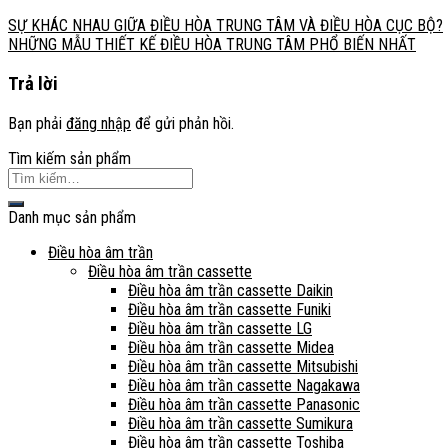
SỰ KHÁC NHAU GIỮA ĐIỀU HÒA TRUNG TÂM VÀ ĐIỀU HÒA CỤC BỘ?
NHỮNG MẪU THIẾT KẾ ĐIỀU HÒA TRUNG TÂM PHỔ BIẾN NHẤT
Trả lời
Bạn phải
đăng nhập
để gửi phản hồi.
Tìm kiếm sản phẩm
Tìm
kiếm:
Danh mục sản phẩm
Điều hòa âm trần
Điều hòa âm trần cassette
Điều hòa âm trần cassette Daikin
Điều hòa âm trần cassette Funiki
Điều hòa âm trần cassette LG
Điều hòa âm trần cassette Midea
Điều hòa âm trần cassette Mitsubishi
Điều hòa âm trần cassette Nagakawa
Điều hòa âm trần cassette Panasonic
Điều hòa âm trần cassette Sumikura
Điều hòa âm trần cassette Toshiba