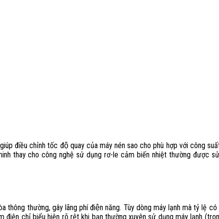
giúp điều chỉnh tốc độ quay của máy nén sao cho phù hợp với công suất
 minh thay cho công nghệ sử dụng rơ-le cảm biến nhiệt thường được s
iều hòa thông thường, gây lãng phí điện năng. Tùy dòng máy lạnh mà tỷ lệ c
ệm điện chỉ biểu hiện rõ rệt khi bạn thường xuyên sử dụng máy lạnh (tr