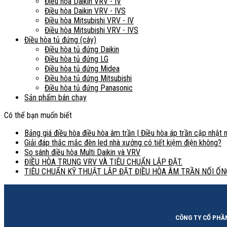
Điều hòa Daikin VRV - IV
Điều hòa Daikin VRV - IVS
Điều hòa Mitsubishi VRV - IV
Điều hòa Mitsubishi VRV - IVS
Điều hòa tủ đứng (cây)
Điều hòa tủ đứng Daikin
Điều hòa tủ đứng LG
Điều hòa tủ đứng Midea
Điều hòa tủ đứng Mitsubishi
Điều hòa tủ đứng Panasonic
Sản phẩm bán chạy
Có thể bạn muốn biết
Bảng giá điều hòa điều hòa âm trần | Điều hòa áp trần cập nhật
Giải đáp thắc mắc đèn led nhà xưởng có tiết kiệm điện không?
So sánh điều hòa Multi Daikin và VRV
ĐIỀU HÒA TRUNG VRV VÀ TIÊU CHUẨN LẮP ĐẶT.
TIÊU CHUẨN KỸ THUẬT LẮP ĐẶT ĐIỀU HÒA ÂM TRẦN NỐI ỐNG
CÔNG TY CỔ PHẦ