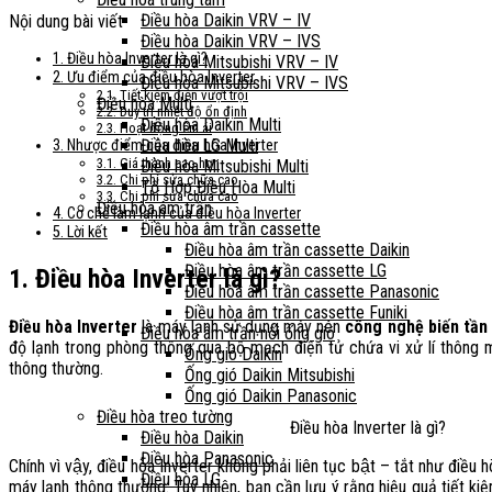
Điều hòa Daikin VRV – IV
Nội dung bài viết
Điều hòa Daikin VRV – IVS
1. Điều hòa Inverter là gì?
Điều hòa Mitsubishi VRV – IV
2. Ưu điểm của điều hòa Inverter
Điều hòa Mitsubishi VRV – IVS
2.1. Tiết kiệm điện vượt trội
Điều hòa Multi
2.2. Duy trì nhiệt độ ổn định
Điều hòa Daikin Multi
2.3. Hoạt động êm ái
Điều hòa LG Multi
3. Nhược điểm của điều hòa Inverter
3.1. Giá thành cao hơn
Điều hòa Mitsubishi Multi
3.2. Chi phí sửa chữa cao
Tổ Hợp Điều Hòa Multi
3.3. Chi phí sửa chữa cao
Điều hòa âm trần
4. Cơ chế làm lạnh của điều hòa Inverter
Điều hòa âm trần cassette
5. Lời kết
Điều hòa âm trần cassette Daikin
Điều hòa âm trần cassette LG
1. Điều hòa Inverter là gì?
Điều hòa âm trần cassette Panasonic
Điều hòa âm trần cassette Funiki
Điều hòa Inverter
là máy lạnh sử dụng máy nén
công nghệ biến tần
Điều hòa âm trần nối ống gió
độ lạnh trong phòng thông qua bộ mạch điện tử chứa vi xử lí thông
Ống gió Daikin
thông thường.
Ống gió Daikin Mitsubishi
Ống gió Daikin Panasonic
Điều hòa treo tường
Điều hòa Inverter là gì?
Điều hòa Daikin
Điều hòa Panasonic
Chính vì vậy, điều hòa Inverter không phải liên tục bật – tắt như đ
Điều hòa LG
máy lạnh thông thường. Tuy nhiên, bạn cần lưu ý rằng hiệu quả tiết ki